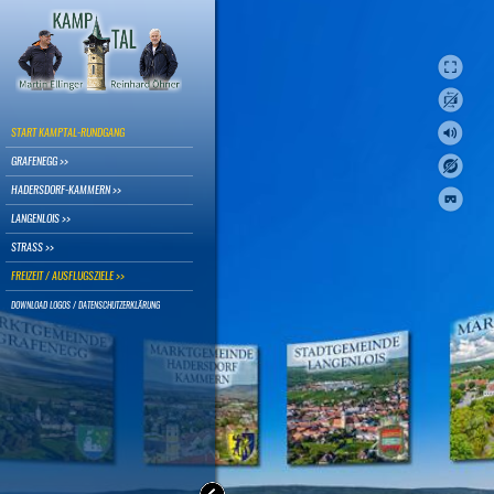
START KAMPTAL-RUNDGANG
GRAFENEGG >>
HADERSDORF-KAMMERN >>
LANGENLOIS >>
STRASS >>
FREIZEIT / AUSFLUGSZIELE >>
DOWNLOAD LOGOS / DATENSCHUTZERKLÄRUNG